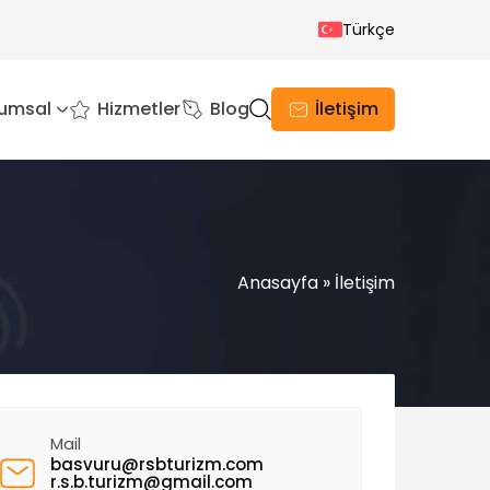
Türkçe
umsal
Hizmetler
Blog
İletişim
Anasayfa
»
İletişim
Mail
basvuru@rsbturizm.com
r.s.b.turizm@gmail.com