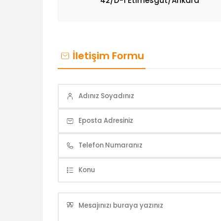
42/D-1 Etimesgut/Ankara
İletişim Formu