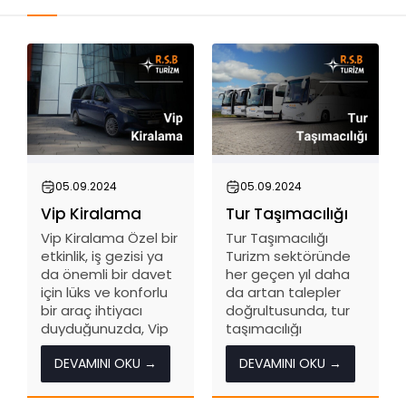
05.09.2024
05.09.2024
Vip Kiralama
Tur Taşımacılığı
Vip Kiralama Özel bir
Tur Taşımacılığı
etkinlik, iş gezisi ya
Turizm sektöründe
da önemli bir davet
her geçen yıl daha
için lüks ve konforlu
da artan talepler
bir araç ihtiyacı
doğrultusunda, tur
duyduğunuzda, Vip
taşımacılığı
kiralama hizmetleri
hizmetleri büyük bir
DEVAMINI OKU →
DEVAMINI OKU →
imdadınıza yetişir.
önem kazanmıştır.
Vip kiralama,
Özellikle toplu
müşterilere üst
seyahatler ve turlar,