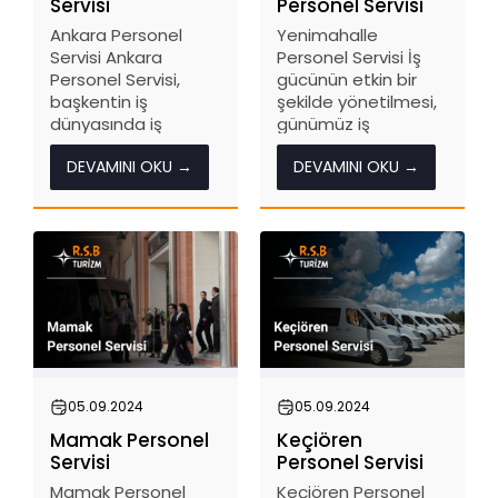
Servisi
Personel Servisi
Ankara Personel
Yenimahalle
Servisi Ankara
Personel Servisi İş
Personel Servisi,
gücünün etkin bir
başkentin iş
şekilde yönetilmesi,
dünyasında iş
günümüz iş
gücünün verimli bir
dünyasında başarılı
DEVAMINI OKU →
DEVAMINI OKU →
şekilde yönetilmesi
olmanın
için kritik bir
anahtarlarından
hizmettir. Şehirdeki
biridir. Yenimahalle
işletmelerin,
Personel Servisi,
çalışanlarını güvenli,
çalışanların iş
konforlu ve
yerlerine güvenli ve
zamanında iş
zamanında ulaşımını
yerlerine ulaştırmak
sağlamak için kritik
için ihtiyaç duyduğu
bir hizmet sunar. RSB
profesyonel bir
Turizm, bu...
taşıma...
05.09.2024
05.09.2024
Mamak Personel
Keçiören
Servisi
Personel Servisi
Mamak Personel
Keçiören Personel