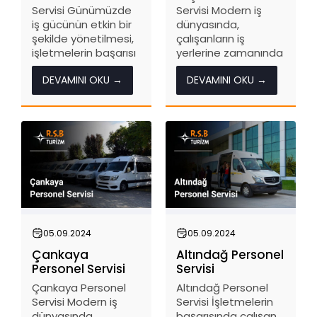
Servisi Günümüzde
Servisi Modern iş
iş gücünün etkin bir
dünyasında,
şekilde yönetilmesi,
çalışanların iş
işletmelerin başarısı
yerlerine zamanında
için kritik öneme
ve güvenli bir şekilde
DEVAMINI OKU →
DEVAMINI OKU →
sahiptir. Mamak
ulaşımı, işletmelerin
Personel Servisi,
verimliliği ve
çalışanların
operasyonel
zamanında ve
başarıları için büyük
güvenli bir şekilde iş
önem taşır. Keçiören
yerlerine ulaşımını
Personel Servisi, bu
sağlamak amacıyla
ihtiyacı karşılamak
sunulan önemli bir
üzere tasarlanmış
hizmettir. Bu...
profesyonel bir
hizmettir....
05.09.2024
05.09.2024
Çankaya
Altındağ Personel
Personel Servisi
Servisi
Çankaya Personel
Altındağ Personel
Servisi Modern iş
Servisi İşletmelerin
dünyasında,
başarısında çalışan