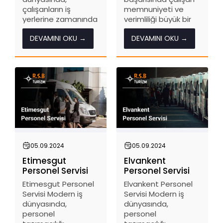
çalışanların iş
memnuniyeti ve
yerlerine zamanında
verimliliği büyük bir
ve güvenli bir şekilde
rol oynamaktadır. Bu
DEVAMINI OKU →
DEVAMINI OKU →
ulaşımı, işletmelerin
bağlamda, Altındağ
verimliliği için kritik bir
Personel Servisi,
öneme sahiptir.
çalışanların iş
Çankaya Personel
yerlerine güvenli ve
Servisi, bu ihtiyacı
düzenli bir şekilde
karşılamak için
ulaşmasını
tasarlanmış
sağlamak için kritik
profesyonel bir
bir hizmet
hizmettir ve RSB...
sunmaktadır. RSB
Turizm,...
05.09.2024
05.09.2024
Etimesgut
Elvankent
Personel Servisi
Personel Servisi
Etimesgut Personel
Elvankent Personel
Servisi Modern iş
Servisi Modern iş
dünyasında,
dünyasında,
personel
personel